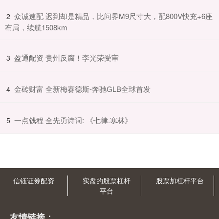
​众诚速配 迟到却是精品，比问界M9尺寸大，配800V快充+6座
2
布局，续航1508km
​盈通配资 贵州反腐！李光荣受审
3
​金砖财富 全新梅赛德斯-奔驰GLB全球首发
4
​一点钱程 全先勇诗词: 《七律.寒林》
5
信钰证券配资
实盘的股票杠杆
股票加杠杆平台
平台
友情链接：