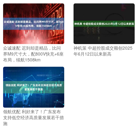
众诚速配 迟到却是精品，比问
神机策 中超控股成交额创2025
界M9尺寸大，配800V快充+6座
年6月12日以来新高
布局，续航1508km
领航优配 利好来了！广东发布
支持低空经济高质量发展若干措
施