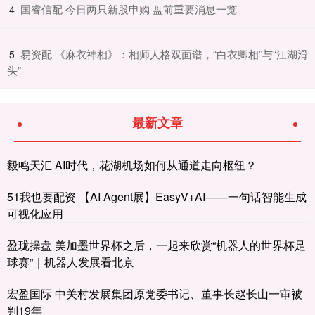
​国睿信配 今日两只新股申购 盘前重要消息一览
4
​易资配 《麻衣神相》：相师人格双面谱，“白衣卿相”与“江湖滑
5
头”
最新文章
毅鸣天汇 AI时代，花湖机场如何从通道走向枢纽？
51我也要配资 【AI Agent展】EasyV+AI——一句话智能生成
可视化应用
盈珑操盘 美加墨世界杯之后，一起来欣赏“机器人的世界杯足
球赛”｜机器人发展看北京
宏盈国际 中关村发展集团原党委书记、董事长赵长山一审被
判19年