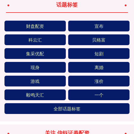
话题标签
财盘配资
宣布
科云汇
贝格富
集采优配
短剧
现身
离婚
游戏
涨价
毅鸣天汇
一个
全部话题标签
关注 信钰证券配资