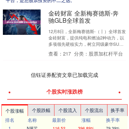
平台，是您股票投资的不二之选。
金砖财富 全新梅赛德斯-奔
驰GLB全球首发
12月8日，全新梅赛德斯-（丨）全球首发
金砖财富，提供纯电和燃油2种动力，以
多项领先硬核实力，树立同级豪华SUV
新标杆。奔驰标志性硬朗SUV设计搭配
查看：
217
分类：
股票加杠杆平台
全新照明格栅....
信钰证券配资文章已加载完成
个股实时涨跌榜
个股跌幅
个股流入
个股流出
换手率
个股涨幅
排名
名称
最新价
涨幅
换手率
1
N展芯
116.52
396.89%
79.39%