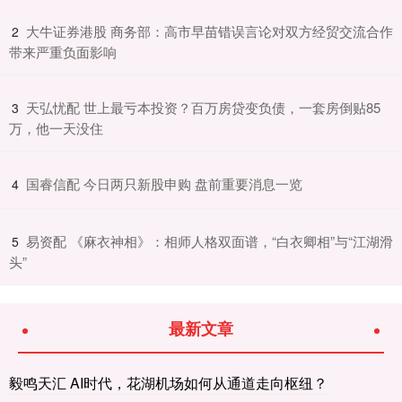
​大牛证券港股 商务部：高市早苗错误言论对双方经贸交流合作
2
带来严重负面影响
​天弘忧配 世上最亏本投资？百万房贷变负债，一套房倒贴85
3
万，他一天没住
​国睿信配 今日两只新股申购 盘前重要消息一览
4
​易资配 《麻衣神相》：相师人格双面谱，“白衣卿相”与“江湖滑
5
头”
最新文章
毅鸣天汇 AI时代，花湖机场如何从通道走向枢纽？