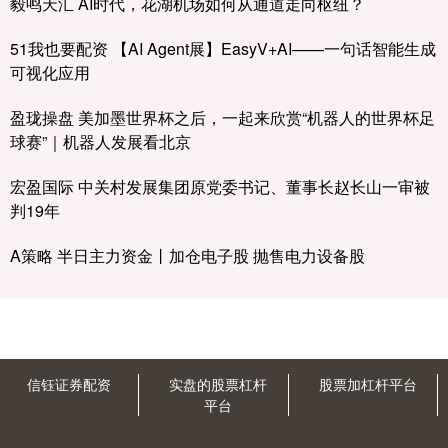
毅鸣天汇 AI时代，花湖机场如何从通道走向枢纽？
51我也要配资 【AI Agent展】EasyV+AI——一句话智能生成
可视化应用
盈珑操盘 美加墨世界杯之后，一起来欣赏“机器人的世界杯足
球赛”｜机器人发展看北京
宏盈国际 中关村发展集团原党委书记、董事长赵长山一审被
判19年
A策略 半日主力资金丨加仓电子股 抛售电力设备股
信钰证券配资
实盘的股票杠杆
股票加杠杆平台
平台