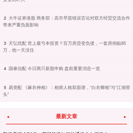
​大牛证券港股 商务部：高市早苗错误言论对双方经贸交流合作
2
带来严重负面影响
​天弘忧配 世上最亏本投资？百万房贷变负债，一套房倒贴85
3
万，他一天没住
​国睿信配 今日两只新股申购 盘前重要消息一览
4
​易资配 《麻衣神相》：相师人格双面谱，“白衣卿相”与“江湖滑
5
头”
最新文章