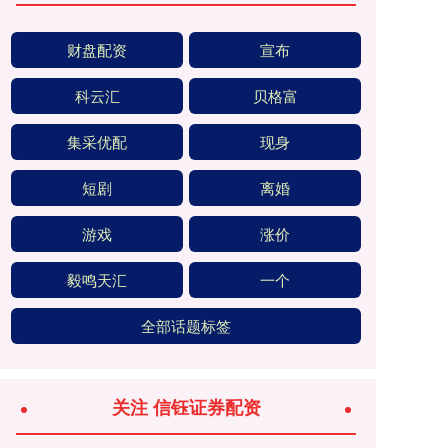
财盘配资
宣布
科云汇
贝格富
集采优配
现身
短剧
离婚
游戏
涨价
毅鸣天汇
一个
全部话题标签
关注 信钰证券配资