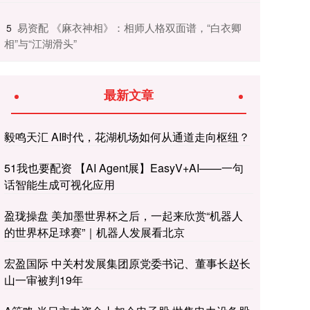
​易资配 《麻衣神相》：相师人格双面谱，“白衣卿
5
相”与“江湖滑头”
最新文章
毅鸣天汇 AI时代，花湖机场如何从通道走向枢纽？
51我也要配资 【AI Agent展】EasyV+AI——一句
话智能生成可视化应用
盈珑操盘 美加墨世界杯之后，一起来欣赏“机器人
的世界杯足球赛”｜机器人发展看北京
宏盈国际 中关村发展集团原党委书记、董事长赵长
山一审被判19年