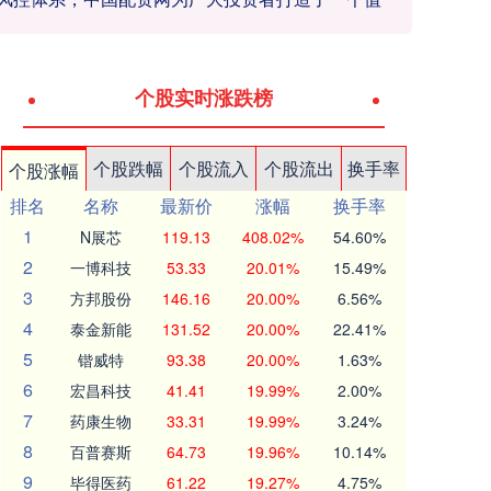
个股实时涨跌榜
个股跌幅
个股流入
个股流出
换手率
个股涨幅
排名
名称
最新价
涨幅
换手率
1
N展芯
119.13
408.02%
54.60%
2
一博科技
53.33
20.01%
15.49%
3
方邦股份
146.16
20.00%
6.56%
4
泰金新能
131.52
20.00%
22.41%
5
锴威特
93.38
20.00%
1.63%
6
宏昌科技
41.41
19.99%
2.00%
7
药康生物
33.31
19.99%
3.24%
8
百普赛斯
64.73
19.96%
10.14%
9
毕得医药
61.22
19.27%
4.75%