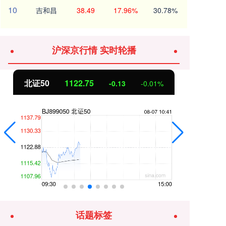
10
吉和昌
38.49
17.96%
30.78%
沪深京行情 实时轮播
北证50
1122.56
创
-0.32
-0.03%
话题标签