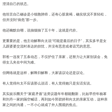
澄清自己的状态。
他坦言自己确诊是小细胞肺癌，还有心脏衰竭，确实状况不算轻松，
但并没到“病危”那一步。
他还幽默自嘲，说抽烟抽了五十年，这就是代价。
更重要的是，他主动解释向太说“可能是最后的日子”，其实多半是女
儿跟婆婆交流时表达的担忧，并没有恶意或者诅咒的意思。
郭爸一连发了五条动态，不仅护住了亲家，还努力让大家别误会，免
得女儿夹在中间为难。
但网络就是这样，解释归解释，大家该议论还是议论。
有人觉得向太不应该那么说话，有人觉得她只是实话实说。
其实娱乐圈关于“家庭矛盾”这类议题年年都能翻新，比如早些年杨幂
和刘丹一家的隔空喊话，再到如今郭碧婷和向太的亲家互动，这种亲
家之间的沟通，一不小心就成了外人围观的焦点。