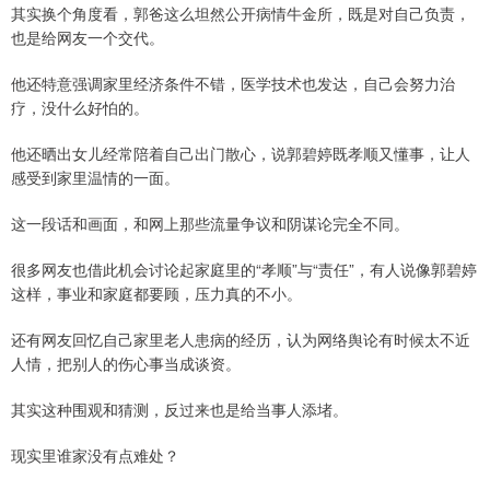
其实换个角度看，郭爸这么坦然公开病情牛金所，既是对自己负责，
也是给网友一个交代。
他还特意强调家里经济条件不错，医学技术也发达，自己会努力治
疗，没什么好怕的。
他还晒出女儿经常陪着自己出门散心，说郭碧婷既孝顺又懂事，让人
感受到家里温情的一面。
这一段话和画面，和网上那些流量争议和阴谋论完全不同。
很多网友也借此机会讨论起家庭里的“孝顺”与“责任”，有人说像郭碧婷
这样，事业和家庭都要顾，压力真的不小。
还有网友回忆自己家里老人患病的经历，认为网络舆论有时候太不近
人情，把别人的伤心事当成谈资。
其实这种围观和猜测，反过来也是给当事人添堵。
现实里谁家没有点难处？