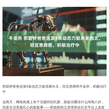
郭碧婷爸爸连发5条动态力挺亲家向太，坦言患肺癌牛金所，积极治疗
中
这两天，网络热搜上有个话题特别扎眼，跟娱乐圈没什么绯闻八卦，
却是生活里最扎心的家庭事——郭碧婷的父亲突然在社交平台上连发