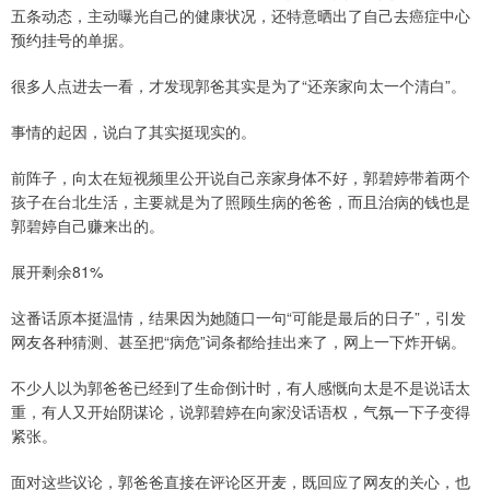
五条动态，主动曝光自己的健康状况，还特意晒出了自己去癌症中心
预约挂号的单据。
很多人点进去一看，才发现郭爸其实是为了“还亲家向太一个清白”。
事情的起因，说白了其实挺现实的。
前阵子，向太在短视频里公开说自己亲家身体不好，郭碧婷带着两个
孩子在台北生活，主要就是为了照顾生病的爸爸，而且治病的钱也是
郭碧婷自己赚来出的。
展开剩余81%
这番话原本挺温情，结果因为她随口一句“可能是最后的日子”，引发
网友各种猜测、甚至把“病危”词条都给挂出来了，网上一下炸开锅。
不少人以为郭爸爸已经到了生命倒计时，有人感慨向太是不是说话太
重，有人又开始阴谋论，说郭碧婷在向家没话语权，气氛一下子变得
紧张。
面对这些议论，郭爸爸直接在评论区开麦，既回应了网友的关心，也