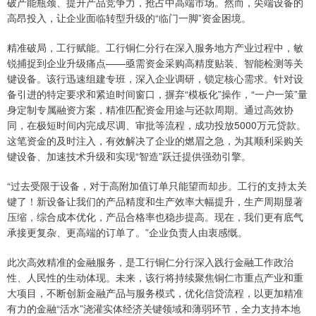
破产能瓶颈、提升产品竞争力，抢占中高端市场。然而，尖端设备的
高昂投入，让企业面临转型升级的“临门一脚”资金困境。
精准破局，工行赋能。工行铜仁分行在深入服务地方产业过程中，敏
锐捕捉到企业升级痛点——亟需资金采购高精度贴装、智能检测等关
键设备。该行迅速组建专班，深入企业调研，锁定核心需求。针对设
备引进的特定要求和紧迫时间窗口，摒弃“模板化”操作，“一户一策”量
身定制专属融资方案，精准匹配资金用途与还款周期。通过高效协
同，在极短时间内完成尽调、审批等流程，成功投放5000万元贷款。
这笔资金的及时注入，有效解决了企业的燃眉之急，为其顺利采购关
键设备、加速技术升级和实现“智造”跃迁提供强劲引擎。
“过去受限于设备，对于高附加值订单只能望而却步。工行的支持太关
键了！新设备让我们的产品精度和生产效率大幅提升，生产周期显著
压缩，综合成本优化，产品合格率也稳步提高。现在，我们更有底气
承接更复杂、更高端的订单了。”企业负责人由衷感慨。
此次高效精准的金融服务，是工行铜仁分行深入践行金融工作政治
性、人民性的生动体现。未来，该行将持续聚焦铜仁市重点产业和重
大项目，不断创新金融产品与服务模式，优化信贷流程，以更加精准
有力的金融“活水”浇灌实体经济关键领域和薄弱环节，全力支持本地