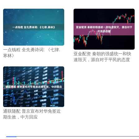
一点钱程 全先勇诗词: 《七律.
亚金配资 秦朝的强盛统一和快
寒林》
速毁灭，源自对于平民的态度
通联随配 普京宣布对华免签近
期生效，中方回应