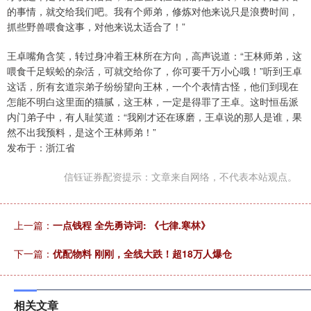
的事情，就交给我们吧。我有个师弟，修炼对他来说只是浪费时间，
抓些野兽喂食这事，对他来说太适合了！”
王卓嘴角含笑，转过身冲着王林所在方向，高声说道：“王林师弟，这
喂食千足蜈蚣的杂活，可就交给你了，你可要千万小心哦！”听到王卓
这话，所有玄道宗弟子纷纷望向王林，一个个表情古怪，他们到现在
怎能不明白这里面的猫腻，这王林，一定是得罪了王卓。这时恒岳派
内门弟子中，有人耻笑道：“我刚才还在琢磨，王卓说的那人是谁，果
然不出我预料，是这个王林师弟！”
发布于：浙江省
信钰证券配资提示：文章来自网络，不代表本站观点。
上一篇：
一点钱程 全先勇诗词: 《七律.寒林》
下一篇：
优配物料 刚刚，全线大跌！超18万人爆仓
相关文章