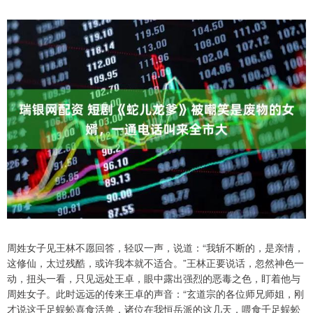
周姓女子见王林不愿回答，轻叹一声，说道：“我斩不断的，是亲情，
这修仙，太过残酷，或许我本就不适合。”王林正要说话，忽然神色一
动，扭头一看，只见远处王卓，眼中露出强烈的恶毒之色，盯着他与
周姓女子。此时远远的传来王卓的声音：“玄道宗的各位师兄师姐，刚
才说这千足蜈蚣喜食活兽，诸位在我恒岳派的这几天，喂食千足蜈蚣