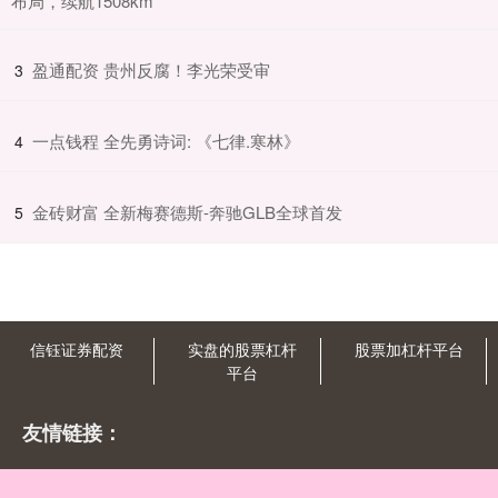
布局，续航1508km
​盈通配资 贵州反腐！李光荣受审
3
​一点钱程 全先勇诗词: 《七律.寒林》
4
​金砖财富 全新梅赛德斯-奔驰GLB全球首发
5
信钰证券配资
实盘的股票杠杆
股票加杠杆平台
平台
友情链接：