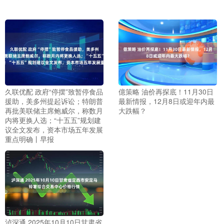
久联优配 政府“停摆”致暂停食品
億策略 油价再探底！11月30日
援助，美多州提起诉讼；特朗普
最新情报，12月8日或迎年内最
再批美联储主席鲍威尔，称数月
大跌幅？
内将更换人选；“十五五”规划建
议全文发布，资本市场五年发展
重点明确丨早报
泸深通 2025年10月10日甘肃省