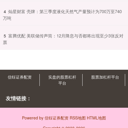
​灿星财富 壳牌：第三季度液化天然气产量预计为700万至740
4
万吨
​富腾优配 美联储传声筒：12月降息与否都将出现至少3张反对
5
票
信钰证券配资
实盘的股票杠杆
股票加杠杆平台
平台
友情链接：
Powered by
信钰证券配资
RSS地图
HTML地图