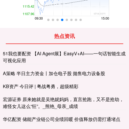
热点资讯
51我也要配资 【AI Agent展】EasyV+AI——一句话智能生成
可视化应用
A策略 半日主力资金丨加仓电子股 抛售电力设备股
KB资产 今日评 | 粤战粤勇，超级精彩
宏源证券 原来她就是吴艳妮妈妈，直言抢跑，又不是抢劫，
难怪女儿这么“狂”。_熊艳_母亲_成绩
华亿配资 储能产业链公司业绩回暖 价值释放仍需打通堵点