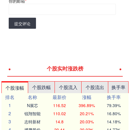
你的邮箱
*
提交评论
个股实时涨跌榜
个股跌幅
个股流入
个股流出
换手率
个股涨幅
排名
名称
最新价
涨幅
换手率
1
N展芯
116.52
396.89%
79.39%
2
锐翔智能
110.02
20.21%
16.80%
3
志特新材
14.8
20.03%
14.18%
4
博腾股份
20.44
20.02%
14.77%