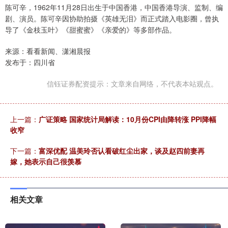
陈可辛，1962年11月28日出生于中国香港，中国香港导演、监制、编
剧、演员。陈可辛因协助拍摄《英雄无泪》而正式踏入电影圈，曾执
导了《金枝玉叶》《甜蜜蜜》《亲爱的》等多部作品。
来源：看看新闻、潇湘晨报
发布于：四川省
信钰证券配资提示：文章来自网络，不代表本站观点。
上一篇：
广证策略 国家统计局解读：10月份CPI由降转涨 PPI降幅
收窄
下一篇：
富深优配 温美玲否认看破红尘出家，谈及赵四前妻再
嫁，她表示自己很羡慕
相关文章