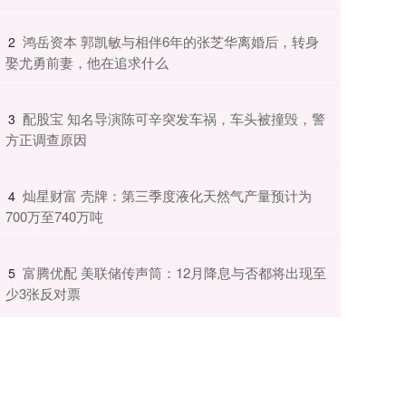
​鸿岳资本 郭凯敏与相伴6年的张芝华离婚后，转身
2
娶尤勇前妻，他在追求什么
​配股宝 知名导演陈可辛突发车祸，车头被撞毁，警
3
方正调查原因
​灿星财富 壳牌：第三季度液化天然气产量预计为
4
700万至740万吨
​富腾优配 美联储传声筒：12月降息与否都将出现至
5
少3张反对票