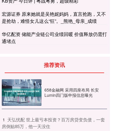
KB资产 今日评 | 粤战粤勇，超级精彩
宏源证券 原来她就是吴艳妮妈妈，直言抢跑，又不
是抢劫，难怪女儿这么“狂”。_熊艳_母亲_成绩
华亿配资 储能产业链公司业绩回暖 价值释放仍需打
通堵点
推荐资讯
658金融网 采用四座布局 长安
Lumin四门版申报信息曝光
​天弘忧配 世上最亏本投资？百万房贷变负债，一套
1
房倒贴85万，他一天没住