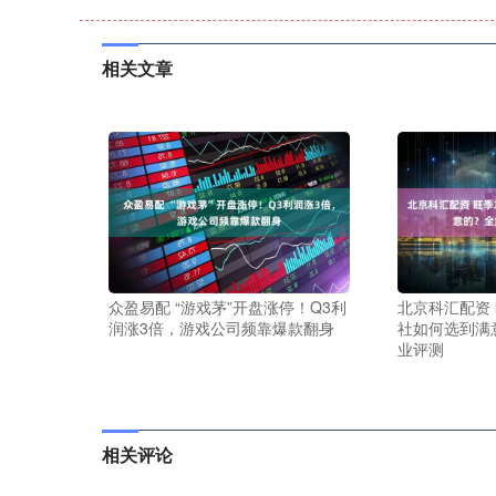
相关文章
众盈易配 “游戏茅”开盘涨停！Q3利
北京科汇配资
润涨3倍，游戏公司频靠爆款翻身
社如何选到满
业评测
相关评论