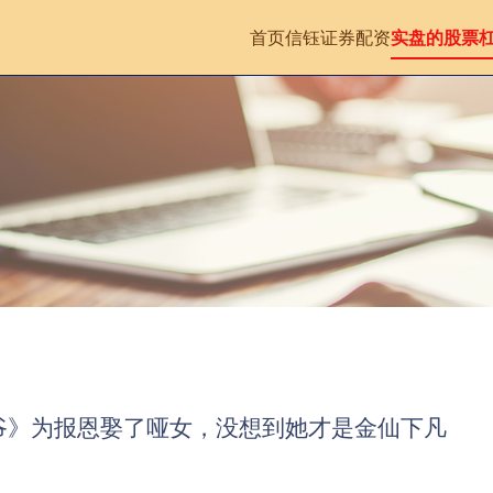
首页
信钰证券配资
实盘的股票
爷》为报恩娶了哑女，没想到她才是金仙下凡