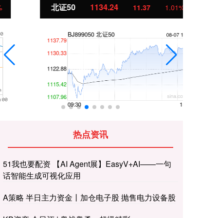
北证50
1134.24
创
11.37
1.01%
热点资讯
51我也要配资 【AI Agent展】EasyV+AI——一句
话智能生成可视化应用
A策略 半日主力资金丨加仓电子股 抛售电力设备股