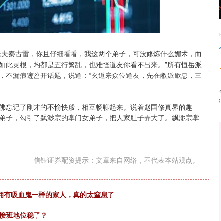
沪深300
4694.44
.42%
43.13
0.93%
老夫秦古雷，你且仔细看看，我这两个弟子，可没修炼什么媚术，而
如此灵根，均都是五行繁乱，也难怪道友你看不出来。”所有恒岳派
，不漏痕迹岔开话题，说道：“玄道宗众位道友，先在敝派歇息，三
佛忘记了刚才的不愉快般，相互畅聊起来。说着赵国修真界的趣
弟子，勾引了飘渺宗的掌门女弟子，把人家肚子弄大了。飘渺宗掌
信钰证券配资提示：文章来自网络，不代表本站观点。
，拥有吸血鬼一样的家人，真的太窒息了
儿接班地位稳了？