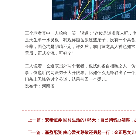
深证成指
14311.01
.68
1.02%
200.89
1
三个老者其中一人哈哈一笑，说道：“这位是道虚真人吧，
是天生单一水灵根，我观你恒岳派这些弟子，没有一个具备
长辈，面色均是阴晴不定，许久后，掌门黄龙真人神色如常
天后，正式交流，可好？”
二人说着，玄道宗另外两个老者，也找到各自相熟之人，仿
事，倒也听的两派弟子大开眼界。比如什么无锋谷出了一个
门杀上无锋谷讨个公道，结果带回一个婴儿。
发布于：河南省
上一篇：
安泰证券 回村生活的165天：自己掏钱办酒席
下一篇：
赢盈配资 由心爱变尊敬还另起一行！金正恩女