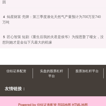
因
​灿星财富 壳牌：第三季度液化天然气产量预计为700万至740
4
万吨
​匠心智策 短剧《重生后我的夫君是侯爷》为报恩娶了哑女，没
5
想到她才是金仙下凡最大的机缘
信钰证券配资
实盘的股票杠杆
股票加杠杆平台
平台
友情链接：
Powered by
信钰证券配资
RSS地图
HTML地图