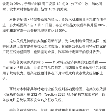
设定为 25%，于纽约时间周二凌晨 12 点 01 分正式生效。与此同
时，软木木材和板材进口新增 10% 的关税。
根据唐纳德・特朗普总统的指示，多数木材和家具关税将在明年
进一步大幅提高：自 1 月 1 日起，布艺木制品关税税率将升至 30%，
橱柜和浴室洗手台关税税率则将达到 50%。
这些关税是特朗普实施的最新举措。为推动制造业回流美国，他
持续通过设置贸易壁垒搅动全球市场，其策略既包括针对特定国家的
广泛征税港盛国际，也涵盖对金属、汽车等特定商品的额外收费。
特朗普关税体系的核心 —— 即对特定经济体商品征收关税 ——
目前面临法律风险。此前联邦法院裁定，特朗普在实施这些关税时滥
用了紧急权力。最高法院预计将在下月审理政府就该裁决提起的上
诉。
而针对木制家具等特定行业的关税则基础更稳固。这类关税依据
《贸易扩张法》第 232 条（Section 232）赋予的独立权限实施，该
条款允许总统以国家安全名义征收关税。
特朗普称港盛国际，其推出的木材和家具关税将有助于 “强化供