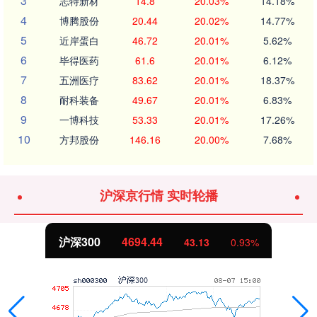
3
志特新材
14.8
20.03%
14.18%
4
博腾股份
20.44
20.02%
14.77%
5
近岸蛋白
46.72
20.01%
5.62%
6
毕得医药
61.6
20.01%
6.12%
7
五洲医疗
83.62
20.01%
18.37%
8
耐科装备
49.67
20.01%
6.83%
9
一博科技
53.33
20.01%
17.26%
10
方邦股份
146.16
20.00%
7.68%
沪深京行情 实时轮播
深300
4694.44
43.13
0.93%