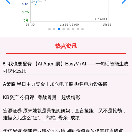
热点资讯
51我也要配资 【AI Agent展】EasyV+AI——一句话智能生成
可视化应用
A策略 半日主力资金丨加仓电子股 抛售电力设备股
KB资产 今日评 | 粤战粤勇，超级精彩
宏源证券 原来她就是吴艳妮妈妈，直言抢跑，又不是抢劫，
难怪女儿这么“狂”。_熊艳_母亲_成绩
华亿配资 储能产业链公司业绩回暖 价值释放仍需打通堵点