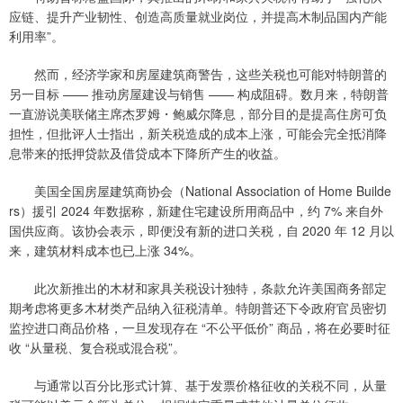
应链、提升产业韧性、创造高质量就业岗位，并提高木制品国内产能
利用率”。
然而，经济学家和房屋建筑商警告，这些关税也可能对特朗普的
另一目标 —— 推动房屋建设与销售 —— 构成阻碍。数月来，特朗普
一直游说美联储主席杰罗姆・鲍威尔降息，部分目的是提高住房可负
担性，但批评人士指出，新关税造成的成本上涨，可能会完全抵消降
息带来的抵押贷款及借贷成本下降所产生的收益。
美国全国房屋建筑商协会（National Association of Home Builde
rs）援引 2024 年数据称，新建住宅建设所用商品中，约 7% 来自外
国供应商。该协会表示，即便没有新的进口关税，自 2020 年 12 月以
来，建筑材料成本也已上涨 34%。
此次新推出的木材和家具关税设计独特，条款允许美国商务部定
期考虑将更多木材类产品纳入征税清单。特朗普还下令政府官员密切
监控进口商品价格，一旦发现存在 “不公平低价” 商品，将在必要时征
收 “从量税、复合税或混合税”。
与通常以百分比形式计算、基于发票价格征收的关税不同，从量