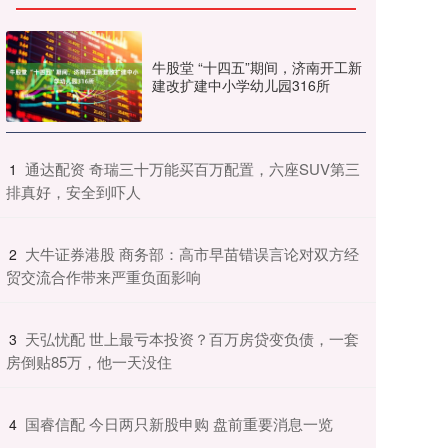
牛股堂 “十四五”期间，济南开工新
建改扩建中小学幼儿园316所
​通达配资 奇瑞三十万能买百万配置，六座SUV第三
1
排真好，安全到吓人
​大牛证券港股 商务部：高市早苗错误言论对双方经
2
贸交流合作带来严重负面影响
​天弘忧配 世上最亏本投资？百万房贷变负债，一套
3
房倒贴85万，他一天没住
​国睿信配 今日两只新股申购 盘前重要消息一览
4