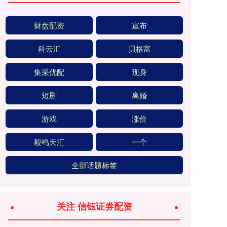
财盘配资
宣布
科云汇
贝格富
集采优配
现身
短剧
离婚
游戏
涨价
毅鸣天汇
一个
全部话题标签
关注 信钰证券配资