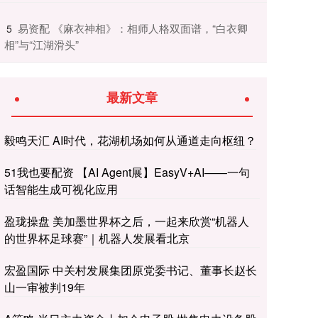
​易资配 《麻衣神相》：相师人格双面谱，“白衣卿
5
相”与“江湖滑头”
最新文章
毅鸣天汇 AI时代，花湖机场如何从通道走向枢纽？
51我也要配资 【AI Agent展】EasyV+AI——一句
话智能生成可视化应用
盈珑操盘 美加墨世界杯之后，一起来欣赏“机器人
的世界杯足球赛”｜机器人发展看北京
宏盈国际 中关村发展集团原党委书记、董事长赵长
山一审被判19年