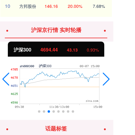
10
方邦股份
146.16
20.00%
7.68%
沪深京行情 实时轮播
北证50
1134.24
创
11.37
1.01%
话题标签