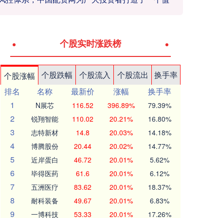
个股实时涨跌榜
个股跌幅
个股流入
个股流出
换手率
个股涨幅
排名
名称
最新价
涨幅
换手率
1
N展芯
116.52
396.89%
79.39%
2
锐翔智能
110.02
20.21%
16.80%
3
志特新材
14.8
20.03%
14.18%
4
博腾股份
20.44
20.02%
14.77%
5
近岸蛋白
46.72
20.01%
5.62%
6
毕得医药
61.6
20.01%
6.12%
7
五洲医疗
83.62
20.01%
18.37%
8
耐科装备
49.67
20.01%
6.83%
9
一博科技
53.33
20.01%
17.26%