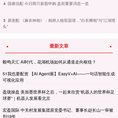
​国睿信配 今日两只新股申购 盘前重要消息一览
4
​易资配 《麻衣神相》：相师人格双面谱，“白衣卿相”与“江湖滑
5
头”
最新文章
毅鸣天汇 AI时代，花湖机场如何从通道走向枢纽？
51我也要配资 【AI Agent展】EasyV+AI——一句话智能生成
可视化应用
盈珑操盘 美加墨世界杯之后，一起来欣赏“机器人的世界杯足
球赛”｜机器人发展看北京
宏盈国际 中关村发展集团原党委书记、董事长赵长山一审被
判19年