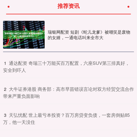
推荐资讯
瑞银网配资 短剧《蛇儿龙爹》被嘲笑是废物
的女婿，一通电话叫来全市大
​通达配资 奇瑞三十万能买百万配置，六座SUV第三排真好，
1
安全到吓人
​大牛证券港股 商务部：高市早苗错误言论对双方经贸交流合作
2
带来严重负面影响
​天弘忧配 世上最亏本投资？百万房贷变负债，一套房倒贴85
3
万，他一天没住