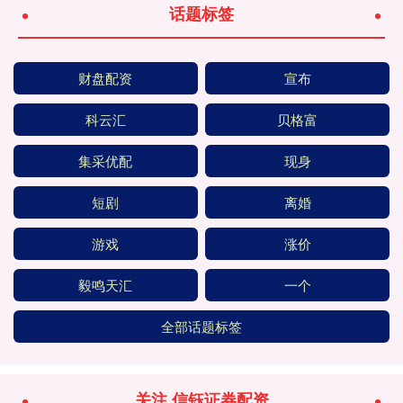
话题标签
财盘配资
宣布
科云汇
贝格富
集采优配
现身
短剧
离婚
游戏
涨价
毅鸣天汇
一个
全部话题标签
关注 信钰证券配资