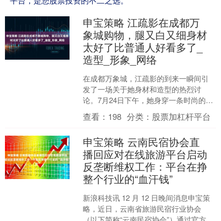
平台，是您股票投资的不二之选。
申宝策略 江疏影在成都万
象城购物，腿又白又细身材
太好了比普通人好看多了_
造型_形象_网络
在成都万象城，江疏影的到来一瞬间引
发了一场关于她身材和造型的热烈讨
论。7月24日下午，她身穿一条时尚的牛
仔短裙，搭配一件宽松的外套，正在拍
查看：
198
分类：
股票加杠杆平台
摄新戏，完美展现了“腿....
申宝策略 云南民宿协会直
播回应对在线旅游平台启动
反垄断维权工作：平台在挣
整个行业的“血汗钱”
新浪科技讯 12 月 12 日晚间消息申宝策
略，近日，云南省旅游民宿行业协会
（以下简称“云南民宿协会”）通过官方公