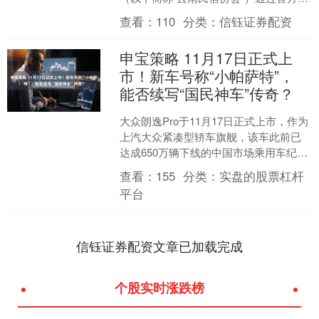
众号发布《关于启动 OTA 不正当竞争反
查看：
110
分类：
信钰证券配资
垄断维....
申宝策略 11月17日正式上
市！新车号称“小帕萨特”，
能否续写“国民神车”传奇？
大众朗逸Pro于11月17日正式上市，作为
上汽大众紧凑型轿车旗舰，该车此前已
达成650万辆下线的中国市场乘用车纪
录，提供经典版与星空版双前脸设计，
查看：
155
分类：
实盘的股票杠杆
车身尺寸472....
平台
信钰证券配资文章已加载完成
个股实时涨跌榜