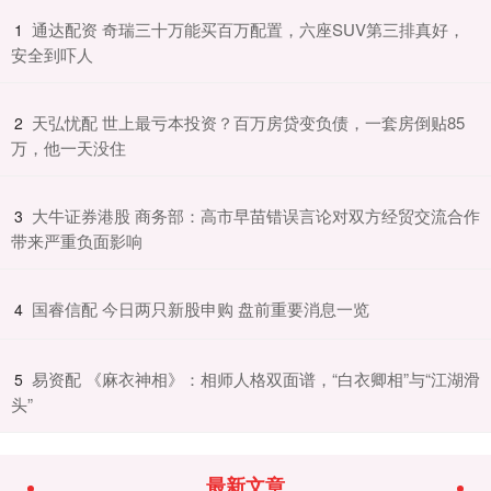
​通达配资 奇瑞三十万能买百万配置，六座SUV第三排真好，
1
安全到吓人
​天弘忧配 世上最亏本投资？百万房贷变负债，一套房倒贴85
2
万，他一天没住
​大牛证券港股 商务部：高市早苗错误言论对双方经贸交流合作
3
带来严重负面影响
​国睿信配 今日两只新股申购 盘前重要消息一览
4
​易资配 《麻衣神相》：相师人格双面谱，“白衣卿相”与“江湖滑
5
头”
最新文章