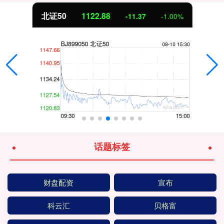
北证50
1122.88
-11.37
-1.00%
话题标签
财盘配资
宣布
科云汇
贝格富