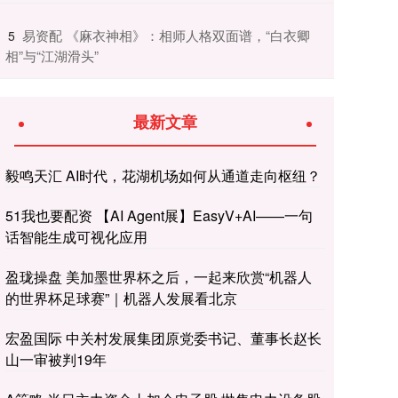
​易资配 《麻衣神相》：相师人格双面谱，“白衣卿
5
相”与“江湖滑头”
最新文章
毅鸣天汇 AI时代，花湖机场如何从通道走向枢纽？
51我也要配资 【AI Agent展】EasyV+AI——一句
话智能生成可视化应用
盈珑操盘 美加墨世界杯之后，一起来欣赏“机器人
的世界杯足球赛”｜机器人发展看北京
宏盈国际 中关村发展集团原党委书记、董事长赵长
山一审被判19年