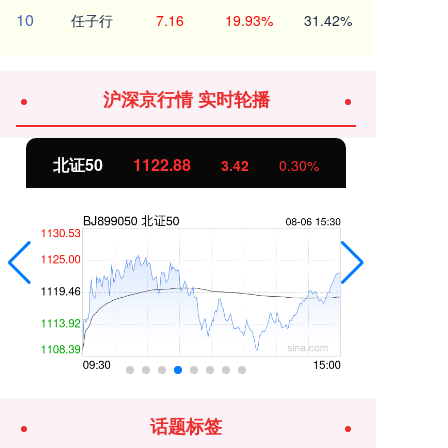
10
任子行
7.16
19.93%
31.42%
沪深京行情 实时轮播
北证50
1122.88
创
3.42
0.30%
话题标签