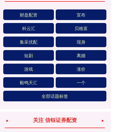
财盘配资
宣布
科云汇
贝格富
集采优配
现身
短剧
离婚
游戏
涨价
毅鸣天汇
一个
全部话题标签
关注 信钰证券配资