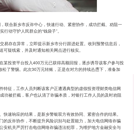
沪深300
4694.44
.42%
43.13
0.93%
制，联合新乡市反诈中心，快速行动、紧密协作，成功拦截、劝阻一
实行动守护人民群众的“钱袋子”。
入交易存在异常，立即提示新乡市分行跟进处置。收到预警信息后，
送可疑线索，并及时通知相关网点进行核实。
在某投资平台投入400万元已获得高额回报，逐步诱导该客户参与投
放松了警惕。此次30万元转账，正是在对方的持续怂恿下，准备加
件特征，工作人员判断该客户正遭遇典型的虚假投资理财类电信网
金成功被拦截，客户也认清了诈骗本质，对银行工作人员的及时劝阻
、快速响应的结果，是新乡警银双方有效协同、紧密合作的结果。
门的反诈协作，不断提升风险识别与处置能力，加大电信网络诈骗
公安机关严厉打击电信网络诈骗违法犯罪，为维护地方金融安全与