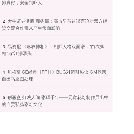
排真好，安全到吓人
​大牛证券港股 商务部：高市早苗错误言论对双方经
2
贸交流合作带来严重负面影响
​易资配 《麻衣神相》：相师人格双面谱，“白衣卿
3
相”与“江湖滑头”
​贝格富 SE经典《FF11》BUG对策引热议 GM竟亲
4
自出马巡图处理
​创赢盘 灯映人间·彩耀千年——元宵花灯制作展出中
5
的自贡弘扬彩灯文化