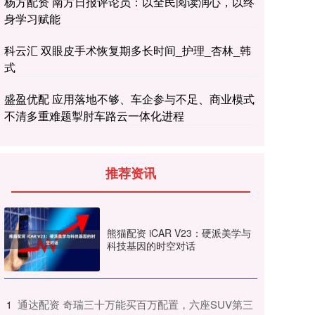
杨方配资 南方日报评论员：以全民阅读润心，以终
身学习赋能
科云汇 双眼皮手术恢复期多长时间_护理_杏林_韩
式
盛盈优配 应用落地不够、车企参与不足、商业模式
不清多重难题掣肘车路云一体化进程
推荐资讯
熊猫配资 iCAR V23：硬派美学与
科技基因的时空对话
​通达配资 奇瑞三十万能买百万配置，六座SUV第三
1