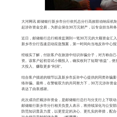
深证成指
14311.01
.68
1.02%
200.89
1
大河网讯 邮储银行新乡市分行依托总分行高效联动响应机
起涉诈资金交易，为群众保住30万元财产，以专业担当和务
近日，邮储银行总行精准监测到一笔30万元的大额资金汇
新乡市分行迅速启动应急预案，第一时间向当地反诈中心报
经核实了解，付款客户在旅游中结识诈骗分子，对方称自己
资。该客户起初尝试小额投入，确实收到了短期“收益”，便
大投入、赚取更多“利润”。
结合客户描述的细节以及新乡市反诈中心提供的同类诈骗案
络诈骗。最终，在警银双方的共同努力下，30万元涉诈资
表达了由衷感谢。
此次成功拦截涉诈资金，是邮储银行总行与分支行上下联动
邮储银行新乡市分行相关负责人表示，将持续深化与公安部
防范知识普及力度，以更坚定的决心、更扎实的举措，配合
社会稳定贡献邮储力量。（畅珊珊）