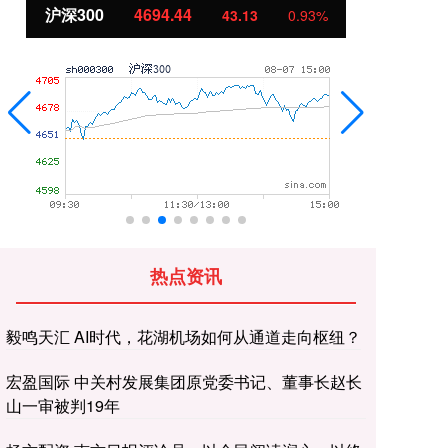
北证50
1134.24
创
11.37
1.01%
热点资讯
毅鸣天汇 AI时代，花湖机场如何从通道走向枢纽？
宏盈国际 中关村发展集团原党委书记、董事长赵长
山一审被判19年