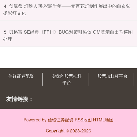
​创赢盘 灯映人间·彩耀千年——元宵花灯制作展出中的自贡弘
4
扬彩灯文化
​贝格富 SE经典《FF11》BUG对策引热议 GM竟亲自出马巡图
5
处理
信钰证券配资
实盘的股票杠杆
股票加杠杆平台
平台
友情链接：
Powered by
信钰证券配资
RSS地图
HTML地图
Copyright
© 2023-2026