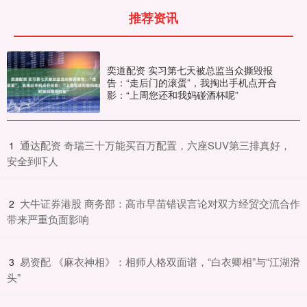
推荐资讯
奕道配资 实习第七天被总监当众撕毁报
告：“走后门的滚蛋”，我掏出手机点开合
影：“上周您还和我妈碰酒杯呢”
​通达配资 奇瑞三十万能买百万配置，六座SUV第三排真好，
1
安全到吓人
​大牛证券港股 商务部：高市早苗错误言论对双方经贸交流合作
2
带来严重负面影响
​易资配 《麻衣神相》：相师人格双面谱，“白衣卿相”与“江湖滑
3
头”