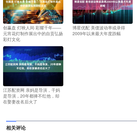
创赢盘 灯映人间·彩耀千年——
博星优配 美债波动率或录得
元宵花灯制作展出中的自贡弘扬
2009年以来最大年度跌幅
彩灯文化
江苏配资网 亲妈是导演，干妈
是导演，20年都捧不红他，却
在娶妻改名后火了
相关评论